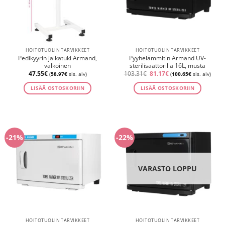
HOITOTUOLIN TARVIKKEET
HOITOTUOLIN TARVIKKEET
Pedikyyrin jalkatuki Armand,
Pyyhelämmitin Armand UV-
valkoinen
sterilisaattorilla 16L, musta
Alkuperäinen
Nykyinen
47.55
€
103.31
€
81.17
€
(
58.97
€
sis. alv)
(
100.65
€
sis. alv)
hinta
hinta
oli:
on:
LISÄÄ OSTOSKORIIN
LISÄÄ OSTOSKORIIN
103.31€.
81.17€.
-21%
-22%
VARASTO LOPPU
HOITOTUOLIN TARVIKKEET
HOITOTUOLIN TARVIKKEET