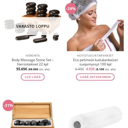
-24%
VARASTO LOPPU
HIERONTA
HOITOTUOLIN TARVIKKEET
Body Massage Stone Set –
Eco pehmeät kuitukankaiset
hierontakivet 22 kpl
suojamyssyt 100 kpl
Alkuperäinen
Nykyinen
55.65
€
6.45
€
4.92
€
(
69.00
€
sis. alv)
(
6.10
€
sis. alv)
hinta
hinta
oli:
on:
LUE LISÄÄ
LISÄÄ OSTOSKORIIN
6.45€.
4.92€.
-31%