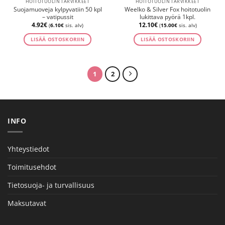
HOITOTUOLIN TARVIKKEET
HOITOTUOLIN TARVIKKEET
Suojamuoveja kylpyvatiin 50 kpl
Weelko & Silver Fox hoitotuolin
– vatipussit
lukittava pyörä 1kpl.
4.92
€
12.10
€
(
6.10
€
sis. alv)
(
15.00
€
sis. alv)
LISÄÄ OSTOSKORIIN
LISÄÄ OSTOSKORIIN
1
2
INFO
Yhteystiedot
Toimitusehdot
Tietosuoja- ja turvallisuus
Maksutavat