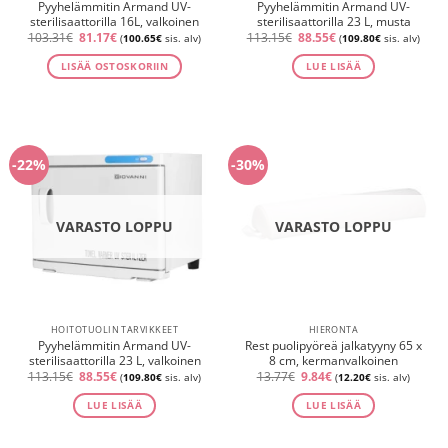
Pyyhelämmitin Armand UV-
Pyyhelämmitin Armand UV-
sterilisaattorilla 16L, valkoinen
sterilisaattorilla 23 L, musta
Alkuperäinen
Nykyinen
Alkuperäinen
Nykyinen
103.31
€
81.17
€
113.15
€
88.55
€
(
100.65
€
sis. alv)
(
109.80
€
sis. alv)
hinta
hinta
hinta
hinta
oli:
on:
oli:
on:
LISÄÄ OSTOSKORIIN
LUE LISÄÄ
103.31€.
81.17€.
113.15€.
88.55€.
-22%
-30%
VARASTO LOPPU
VARASTO LOPPU
HOITOTUOLIN TARVIKKEET
HIERONTA
Pyyhelämmitin Armand UV-
Rest puolipyöreä jalkatyyny 65 x
sterilisaattorilla 23 L, valkoinen
8 cm, kermanvalkoinen
Alkuperäinen
Nykyinen
Alkuperäinen
Nykyinen
113.15
€
88.55
€
13.77
€
9.84
€
(
109.80
€
sis. alv)
(
12.20
€
sis. alv)
hinta
hinta
hinta
hinta
oli:
on:
oli:
on:
LUE LISÄÄ
LUE LISÄÄ
113.15€.
88.55€.
13.77€.
9.84€.