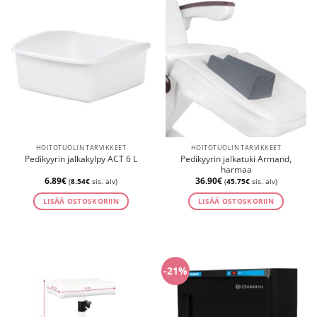
HOITOTUOLIN TARVIKKEET
HOITOTUOLIN TARVIKKEET
Pedikyyrin jalkatuki Armand,
Pedikyyrin jalkakylpy ACT 6 L
harmaa
6.89
€
36.90
€
(
8.54
€
sis. alv)
(
45.75
€
sis. alv)
LISÄÄ OSTOSKORIIN
LISÄÄ OSTOSKORIIN
-21%