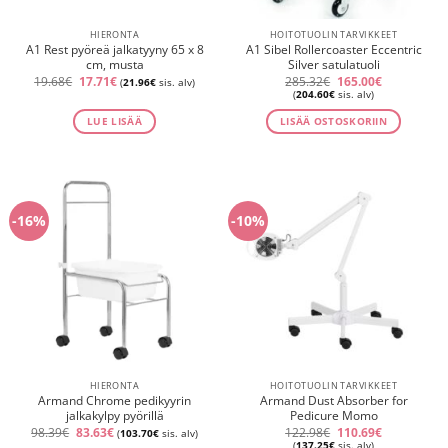
HIERONTA
HOITOTUOLIN TARVIKKEET
A1 Rest pyöreä jalkatyyny 65 x 8
A1 Sibel Rollercoaster Eccentric
cm, musta
Silver satulatuoli
Alkuperäinen
Nykyinen
Alkuperäinen
Nykyinen
19.68
€
17.71
€
285.32
€
165.00
€
(
21.96
€
sis. alv)
hinta
hinta
hinta
hinta
(
204.60
€
sis. alv)
oli:
on:
oli:
on:
19.68€.
17.71€.
285.32€.
165.00€.
LUE LISÄÄ
LISÄÄ OSTOSKORIIN
-16%
-10%
HIERONTA
HOITOTUOLIN TARVIKKEET
Armand Chrome pedikyyrin
Armand Dust Absorber for
jalkakylpy pyörillä
Pedicure Momo
Alkuperäinen
Nykyinen
Alkuperäinen
Nykyinen
98.39
€
83.63
€
122.98
€
110.69
€
(
103.70
€
sis. alv)
hinta
hinta
hinta
hinta
(
137.25
€
sis. alv)