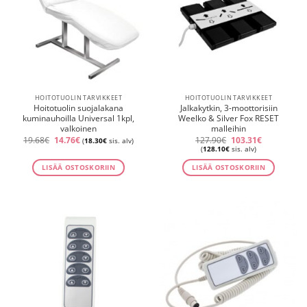
HOITOTUOLIN TARVIKKEET
HOITOTUOLIN TARVIKKEET
Hoitotuolin suojalakana
Jalkakytkin, 3-moottorisiin
kuminauhoilla Universal 1kpl,
Weelko & Silver Fox RESET
valkoinen
malleihin
Alkuperäinen
Nykyinen
Alkuperäinen
Nykyinen
19.68
€
14.76
€
127.90
€
103.31
€
(
18.30
€
sis. alv)
hinta
hinta
hinta
hinta
(
128.10
€
sis. alv)
oli:
on:
oli:
on:
19.68€.
14.76€.
127.90€.
103.31€.
LISÄÄ OSTOSKORIIN
LISÄÄ OSTOSKORIIN