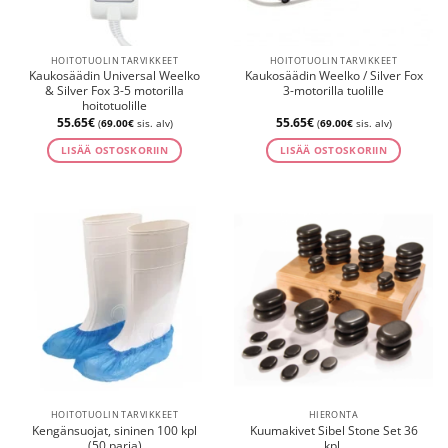
HOITOTUOLIN TARVIKKEET
HOITOTUOLIN TARVIKKEET
Kaukosäädin Universal Weelko
Kaukosäädin Weelko / Silver Fox
& Silver Fox 3-5 motorilla
3-motorilla tuolille
hoitotuolille
55.65
€
55.65
€
(
69.00
€
sis. alv)
(
69.00
€
sis. alv)
LISÄÄ OSTOSKORIIN
LISÄÄ OSTOSKORIIN
HOITOTUOLIN TARVIKKEET
HIERONTA
Kengänsuojat, sininen 100 kpl
Kuumakivet Sibel Stone Set 36
(50 paria)
kpl.