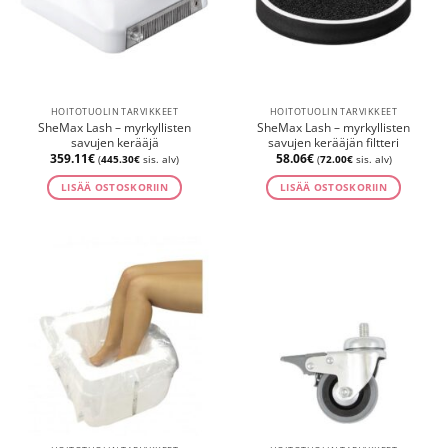
HOITOTUOLIN TARVIKKEET
HOITOTUOLIN TARVIKKEET
SheMax Lash – myrkyllisten
SheMax Lash – myrkyllisten
savujen kerääjä
savujen kerääjän filtteri
359.11
€
58.06
€
(
445.30
€
sis. alv)
(
72.00
€
sis. alv)
LISÄÄ OSTOSKORIIN
LISÄÄ OSTOSKORIIN