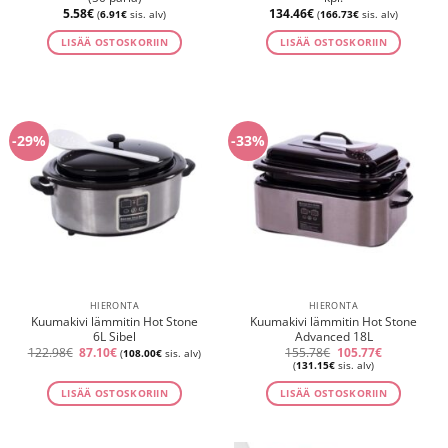
5.58
€
134.46
€
(
6.91
€
sis. alv)
(
166.73
€
sis. alv)
LISÄÄ OSTOSKORIIN
LISÄÄ OSTOSKORIIN
-29%
-33%
HIERONTA
HIERONTA
Kuumakivi lämmitin Hot Stone
Kuumakivi lämmitin Hot Stone
6L Sibel
Advanced 18L
Alkuperäinen
Nykyinen
Alkuperäinen
Nykyinen
122.98
€
87.10
€
155.78
€
105.77
€
(
108.00
€
sis. alv)
hinta
hinta
hinta
hinta
(
131.15
€
sis. alv)
oli:
on:
oli:
on:
122.98€.
87.10€.
155.78€.
105.77€.
LISÄÄ OSTOSKORIIN
LISÄÄ OSTOSKORIIN