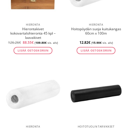
HIERONTA
HIERONTA
Hierontakivet
Hoitopöydän suoja kuitukangas
kokovartalohieronta 45 kpl –
60cm x 100m
laavakivet
Alkuperäinen
Nykyinen
126.26
€
88.55
€
12.82
€
(
109.80
€
sis. alv)
(
15.90
€
sis. alv)
hinta
hinta
oli:
on:
LISÄÄ OSTOSKORIIN
LISÄÄ OSTOSKORIIN
126.26€.
88.55€.
HIERONTA
HOITOTUOLIN TARVIKKEET