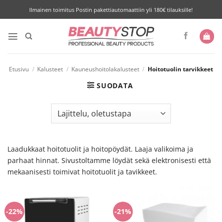
Skip
Ilmainen toimitus Postin pakettiautomaattiin yli 180€ tilauksille!
to
content
Etusivu
/
Kalusteet
/
Kauneushoitolakalusteet
/
Hoitotuolin tarvikkeet
SUODATA
Laadukkaat hoitotuolit ja hoitopöydät. Laaja valikoima ja
parhaat hinnat. Sivustoltamme löydät sekä elektronisesti että
mekaanisesti toimivat hoitotuolit ja tavikkeet.
-22%
-21%