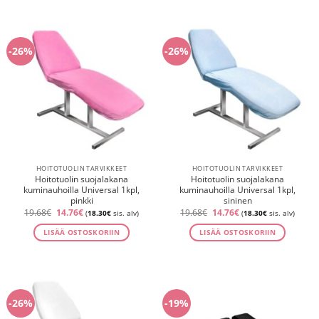
-26%
-26%
HOITOTUOLIN TARVIKKEET
HOITOTUOLIN TARVIKKEET
Hoitotuolin suojalakana
Hoitotuolin suojalakana
kuminauhoilla Universal 1kpl,
kuminauhoilla Universal 1kpl,
pinkki
sininen
Alkuperäinen
Nykyinen
Alkuperäinen
Nykyinen
19.68
€
14.76
€
19.68
€
14.76
€
(
18.30
€
sis. alv)
(
18.30
€
sis. alv)
hinta
hinta
hinta
hinta
oli:
on:
oli:
on:
LISÄÄ OSTOSKORIIN
LISÄÄ OSTOSKORIIN
19.68€.
14.76€.
19.68€.
14.76€.
-26%
-19%