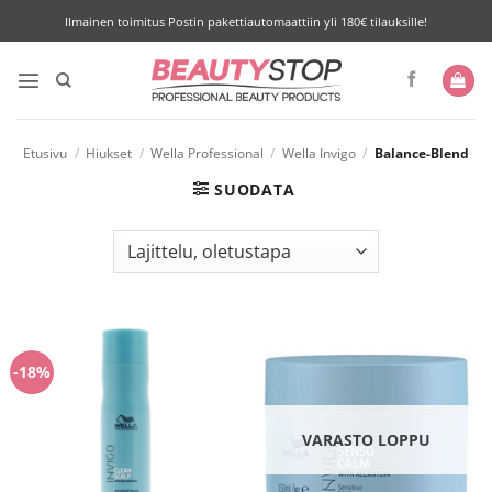
Skip
Ilmainen toimitus Postin pakettiautomaattiin yli 180€ tilauksille!
to
content
Etusivu
/
Hiukset
/
Wella Professional
/
Wella Invigo
/
Balance-Blend
SUODATA
-18%
VARASTO LOPPU