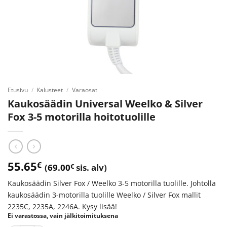
Etusivu
/
Kalusteet
/
Varaosat
Kaukosäädin Universal Weelko & Silver
Fox 3-5 motorilla hoitotuolille
55.65
€
(
69.00
€
sis. alv)
Kaukosäädin Silver Fox / Weelko 3-5 motorilla tuolille. Johtolla
kaukosäädin 3-motorilla tuolille Weelko / Silver Fox mallit
2235C, 2235A, 2246A. Kysy lisää!
Ei varastossa, vain jälkitoimituksena