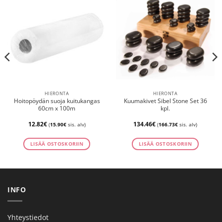
HIERONTA
HIERONTA
Hoitopöydän suoja kuitukangas
Kuumakivet Sibel Stone Set 36
60cm x 100m
kpl.
12.82
€
134.46
€
(
15.90
€
sis. alv)
(
166.73
€
sis. alv)
LISÄÄ OSTOSKORIIN
LISÄÄ OSTOSKORIIN
INFO
Yhteystiedot