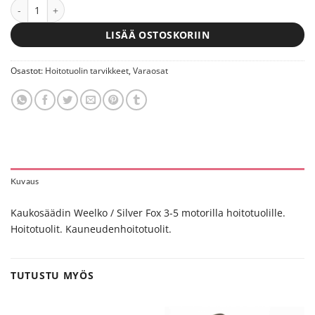
Kaukosäädin Universal Weelko & Silver Fox 3-5 motorilla hoitotuol
LISÄÄ OSTOSKORIIN
Osastot:
Hoitotuolin tarvikkeet
,
Varaosat
Kuvaus
Kaukosäädin Weelko / Silver Fox 3-5 motorilla hoitotuolille.
Hoitotuolit. Kauneudenhoitotuolit.
TUTUSTU MYÖS