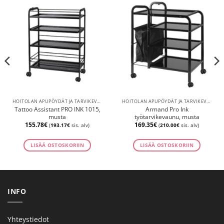
HOITOLAN APUPÖYDÄT JA TARVIKEVAUNUT
HOITOLAN APUPÖYDÄT JA TARVIKEVAUNUT
Tattoo Assistant PRO INK 1015,
Armand Pro Ink
musta
työtarvikevaunu, musta
155.78
€
169.35
€
(
193.17
€
sis. alv)
(
210.00
€
sis. alv)
LISÄÄ OSTOSKORIIN
LISÄÄ OSTOSKORIIN
INFO
Yhteystiedot