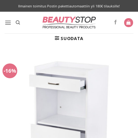
Skip
Ilmainen toimitus Postin pakettiautomaattiin yli 180€ tilauksille!
to
content
SUODATA
-16%