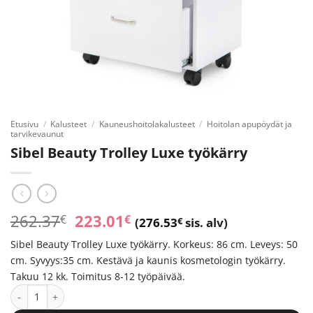
Etusivu
/
Kalusteet
/
Kauneushoitolakalusteet
/
Hoitolan apupöydät ja
tarvikevaunut
Sibel Beauty Trolley Luxe työkärry
Alkuperäinen
Nykyinen
262.37
223.01
€
€
(
276.53
€
sis. alv)
hinta
hinta
Sibel Beauty Trolley Luxe työkärry. Korkeus: 86 cm. Leveys: 50
oli:
on:
cm. Syvyys:35 cm. Kestävä ja kaunis kosmetologin työkärry.
262.37€.
223.01€.
Takuu 12 kk. Toimitus 8-12 työpäivää.
Sibel Beauty Trolley Luxe työkärry määrä