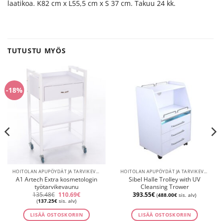
laatikoa. K82 cm x L55,5 cm x S 37 cm. Takuu 24 kk.
TUTUSTU MYÖS
-18%
HOITOLAN APUPÖYDÄT JA TARVIKEVAUNUT
HOITOLAN APUPÖYDÄT JA TARVIKEVAUNUT
A1 Artech Extra kosmetologin
Sibel Halle Trolley with UV
työtarvikevaunu
Cleansing Trower
Alkuperäinen
Nykyinen
135.48
€
110.69
€
393.55
€
(
488.00
€
sis. alv)
hinta
hinta
(
137.25
€
sis. alv)
oli:
on:
135.48€.
110.69€.
LISÄÄ OSTOSKORIIN
LISÄÄ OSTOSKORIIN