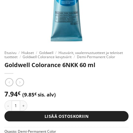
Etusivu
/
Hiukset
/
Goldwell
/
Hiusvärit, vaalennustuotteet ja tekniset
tuotteet
/
Goldwell Colorance kevytvärit
/
Demi-Permanent Color
Goldwell Colorance 6NKK 60 ml
7.94
€
(
9.85
€
sis. alv)
Goldwell Colorance 6NKK 60 ml määrä
LISÄÄ OSTOSKORIIN
Osasto:
Demi-Permanent Color