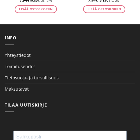
7.94
€
7.94
€
(
9.85
€
sis. alv)
(
9.85
€
sis. alv)
LISÄÄ OSTOSKORIIN
LISÄÄ OSTOSKORIIN
INFO
Yhteystiedot
Toimitusehdot
Tietosuoja- ja turvallisuus
Maksutavat
TILAA UUTISKIRJE