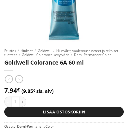
Etusivu
/
Hiukset
/
Goldwell
/
Hiusvärit, vaalennustuotteet ja tekniset
tuotteet
/
Goldwell Colorance kevytvärit
/
Demi-Permanent Color
Goldwell Colorance 6A 60 ml
7.94
€
(
9.85
€
sis. alv)
Goldwell Colorance 6A 60 ml määrä
LISÄÄ OSTOSKORIIN
Osasto:
Demi-Permanent Color