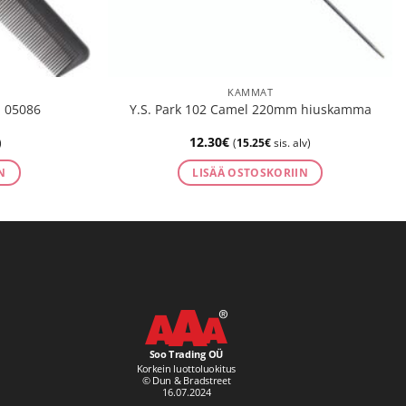
KAMMAT
 05086
Y.S. Park 102 Camel 220mm hiuskamma
12.30
€
)
(
15.25
€
sis. alv)
N
LISÄÄ OSTOSKORIIN