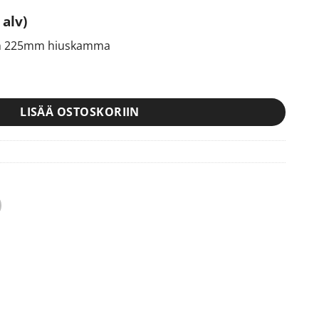
 alv)
nen 225mm hiuskamma
n 225mm hiuskamma määrä
LISÄÄ OSTOSKORIIN