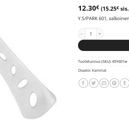
12.30
€
(
15.25
sis.
€
Y.S/PARK 601, valkoi
Y.S/PARK 601, valkoine
Tuotetunnus (SKU):
85Y601w
Osasto:
Kammat