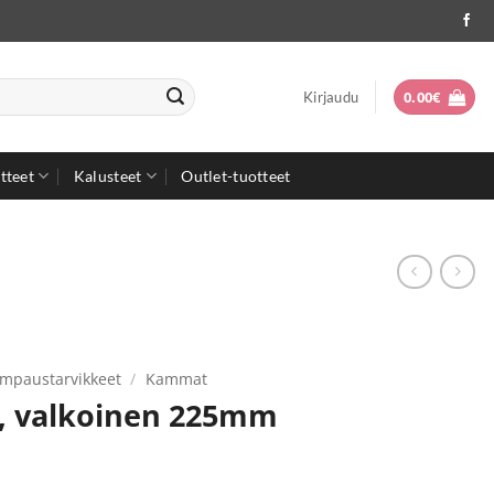
0.00
€
Kirjaudu
tteet
Kalusteet
Outlet-tuotteet
mpaustarvikkeet
/
Kammat
1, valkoinen 225mm