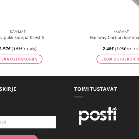
KAMMAT
KAMMAT
ipiikkikampa Krest 5
Hairway Carbon kamma
1.57
€
2.46
€
(
1.95
€
sis. alv)
(
3.05
€
sis. alv
LISÄÄ OSTOSKORIIN
LISÄÄ OSTOSKORII
SKIRJE
TOIMITUSTAVAT