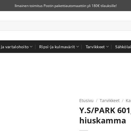
Ilmainen toimitus Postin pakettiautomaattiin yli 180€ tilauksille!
ja vartalohoito
Ripsi-ja kulmavärit
Tarvikkeet
Sähkölai
Etusivu
/
Tarvikkeet
/
Ka
Y.S/PARK 60
hiuskamma