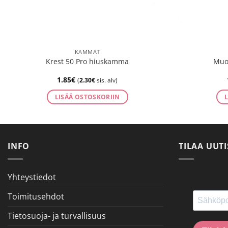
KAMMAT
Krest 50 Pro hiuskamma
Muov
1.85
€
(
2.30
€
sis. alv)
LISÄÄ OSTOSKORIIN
INFO
TILAA UUTI
Yhteystiedot
Toimitusehdot
Tietosuoja- ja turvallisuus