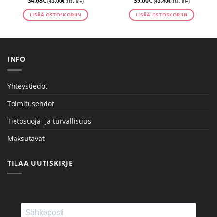
34.68
€
35.00
€
(
43.00
€
sis. alv)
(
43.40
€
sis. alv)
LISÄÄ OSTOSKORIIN
LISÄÄ OSTOSKORIIN
INFO
Yhteystiedot
Toimitusehdot
Tietosuoja- ja turvallisuus
Maksutavat
TILAA UUTISKIRJE