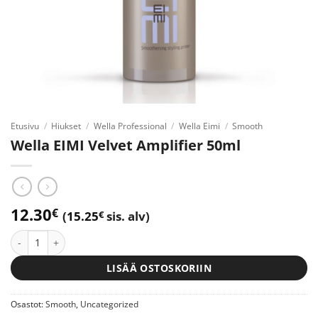
Etusivu
/
Hiukset
/
Wella Professional
/
Wella Eimi
/
Smooth
Wella EIMI Velvet Amplifier 50ml
12.30
€
(
15.25
€
sis. alv)
Wella EIMI Velvet Amplifier 50ml määrä
LISÄÄ OSTOSKORIIN
Osastot:
Smooth
,
Uncategorized