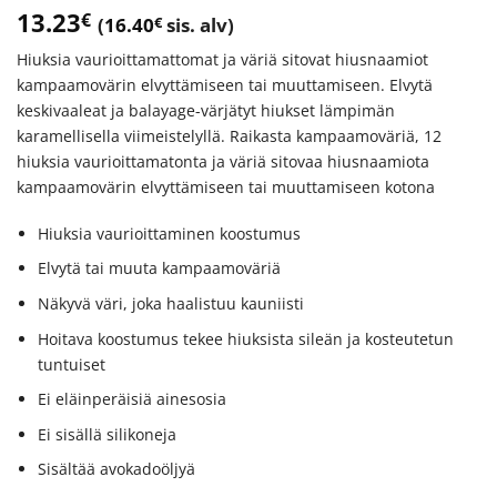
13.23
€
(
16.40
€
sis. alv)
Hiuksia vaurioittamattomat ja väriä sitovat hiusnaamiot
kampaamovärin elvyttämiseen tai muuttamiseen. Elvytä
keskivaaleat ja balayage-värjätyt hiukset lämpimän
karamellisella viimeistelyllä. Raikasta kampaamoväriä, 12
hiuksia vaurioittamatonta ja väriä sitovaa hiusnaamiota
kampaamovärin elvyttämiseen tai muuttamiseen kotona
Hiuksia vaurioittaminen koostumus
Elvytä tai muuta kampaamoväriä
Näkyvä väri, joka haalistuu kauniisti
Hoitava koostumus tekee hiuksista sileän ja kosteutetun
tuntuiset
Ei eläinperäisiä ainesosia
Ei sisällä silikoneja
Sisältää avokadoöljyä