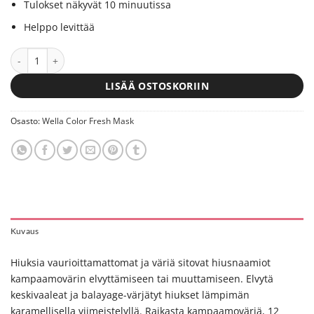
Tulokset näkyvät 10 minuutissa
Helppo levittää
Wella Color Fresh Mask Golden Gloss 150 ml määrä
LISÄÄ OSTOSKORIIN
Osasto:
Wella Color Fresh Mask
Kuvaus
Hiuksia vaurioittamattomat ja väriä sitovat hiusnaamiot
kampaamovärin elvyttämiseen tai muuttamiseen. Elvytä
keskivaaleat ja balayage-värjätyt hiukset lämpimän
karamellisella viimeistelyllä. Raikasta kampaamoväriä, 12