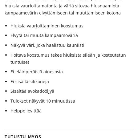
hiuksia vaurioittamatonta ja väriä sitovaa hiusnaamiota
kampaamovärin elvyttämiseen tai muuttamiseen kotona
Hiuksia vaurioittaminen koostumus
Elvytä tai muuta kampaamoväriä
Näkyvä väri, joka haalistuu kauniisti
Hoitava koostumus tekee hiuksista sileän ja kosteutetun
tuntuiset
Ei eläinperäisiä ainesosia
Ei sisällä silikoneja
Sisältää avokadoöljyä
Tulokset näkyvät 10 minuutissa
Helppo levittää
TUTUSTU MYÖS