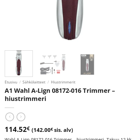
Etusivu
/
Sähkölaitteet
/
Hiustrimmerit
A1 Wahl A-Lign 08172-016 Trimmer –
hiustrimmeri
114.52
€
(
142.00
€
sis. alv)
Wahl A-Lign 08172-016 Trimmer – hiustrimmeri. Takuu 12 kk.