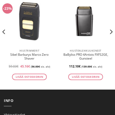
-23%
HIUSTRIMMERIT
HIUSTENLEIKKUUKONEET
Sibel Barburys Marco Zero
BaByliss PRO 4Artists FXFS2GE,
Shaver
Gunsteel
Alkuperäinen
Nykyinen
59.03
€
45.16
€
112.10
€
(
56.00
€
sis. alv)
(
139.00
€
sis. alv)
hinta
hinta
oli:
on:
59.03€.
45.16€.
LISÄÄ OSTOSKORIIN
LISÄÄ OSTOSKORIIN
INFO
Yhteystiedot