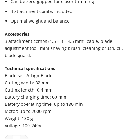
Can be zero-gapped for closer trimming
3 attachment combs included
Optimal weight and balance
Accessories
3 attachment combs (1,5 – 3 – 4,5 mm), cable, blade
adjustment tool, mini shaving brush, cleaning brush, oil,
blade guard.
Technical specifications
Blade set: A-Lign Blade
Cutting width: 32 mm
Cutting length: 0,4 mm
Battery charging time: 60 min
Battery operating time: up to 180 min
Motor: up to 7000 rpm
Weight: 130 g
Voltage: 100-240V
A1 Wahl A-Lign 08172-016 Trimmer - hiustrimmeri määrä