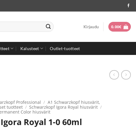
0.00
€
Kirjaudu
tteet
Kalusteet
Outlet-tuotteet
arzkopf Professional
/
A1 Schwarzkopf hiusvärit,
set tuotteet
/
Schwarzkopf Igora Royal hiusvärit
/
ermanent Color hiusvärit
Igora Royal 1-0 60ml