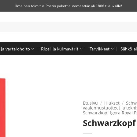
Ilmainen toimitus Postin pakettiautomaattiin yli 180€ tilauksille!
ja vartalohoito
Ripsi-ja kulmavärit
Tarvikkeet
Sähkölai
Etusivu
/
Hiukset
/
Schw
vaalennustuotteet ja tekni
Schwarzkopf Igora Royal P
Schwarzkopf 