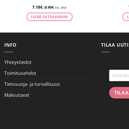
7.18
€
(
8.90
€
sis. alv)
LISÄÄ OSTOSKORIIN
INFO
TILAA UUTI
Yhteystiedot
Toimitusehdot
Tietosuoja- ja turvallisuus
TILAA
Maksutavat