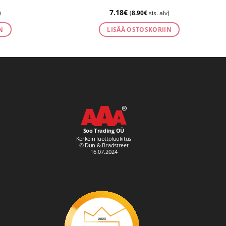
7.18
€
)
(
8.90
€
sis. alv)
N
LISÄÄ OSTOSKORIIN