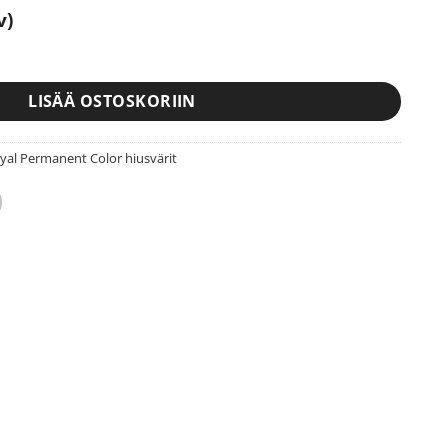
v)
 1-0 60ml määrä
LISÄÄ OSTOSKORIIN
yal Permanent Color hiusvärit