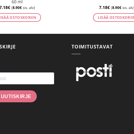
60 ml
7.18
€
7.18
€
(
8.90
€
sis. alv)
(
8.90
€
sis. alv
LISÄÄ OSTOSKORIIN
LISÄÄ OSTOSKORII
SKIRJE
TOIMITUSTAVAT
 UUTISKIRJE