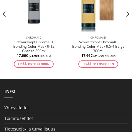
CHROMAID
CHROMAID
Schwarzkopf ChromaID
Schwarzkopf ChromaID
Bonding Color Mask 9-12
Bonding Color Mask 9,5-4 Beige
Granite 300ml
300ml
17.66
€
17.66
€
(
21.90
€
sis. alv)
(
21.90
€
sis. alv)
LISÄÄ OSTOSKORIIN
LISÄÄ OSTOSKORIIN
INFO
Yhteystiedot
Toimitusehdot
Tietosuoja- ja turvallisuus