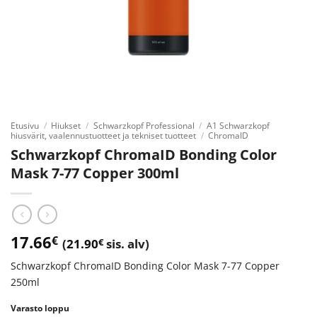
Etusivu
/
Hiukset
/
Schwarzkopf Professional
/
A1 Schwarzkopf
hiusvärit, vaalennustuotteet ja tekniset tuotteet
/
ChromaID
Schwarzkopf ChromaID Bonding Color
Mask 7-77 Copper 300ml
17.66
€
(
21.90
€
sis. alv)
Schwarzkopf ChromaID Bonding Color Mask 7-77 Copper
250ml
Varasto loppu