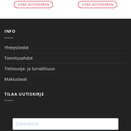
oli:
on:
LISÄÄ OSTOSKORIIN
LISÄÄ OSTOSKORIIN
3.28€.
2.46€.
INFO
Yhteystiedot
Toimitusehdot
Tietosuoja- ja turvallisuus
Maksutavat
TILAA UUTISKIRJE