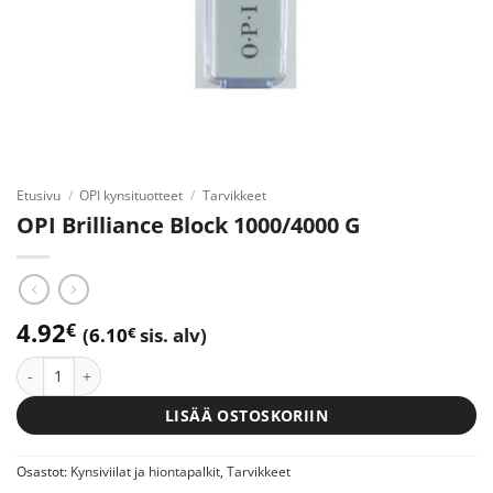
Etusivu
/
OPI kynsituotteet
/
Tarvikkeet
OPI Brilliance Block 1000/4000 G
4.92
€
(
6.10
€
sis. alv)
OPI Brilliance Block 1000/4000 G määrä
LISÄÄ OSTOSKORIIN
Osastot:
Kynsiviilat ja hiontapalkit
,
Tarvikkeet