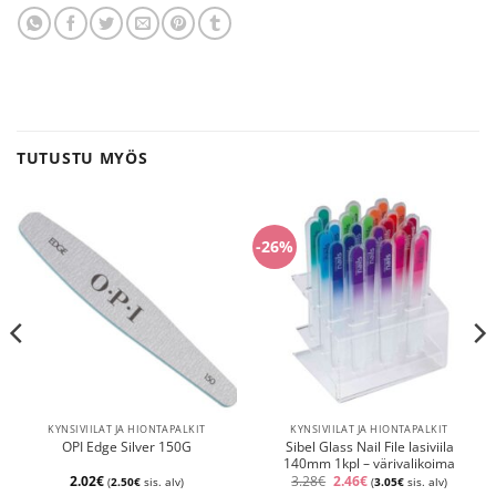
TUTUSTU MYÖS
-26%
KYNSIVIILAT JA HIONTAPALKIT
KYNSIVIILAT JA HIONTAPALKIT
Sibel Glass Nail File lasiviila
OPI Edge Silver 150G
140mm 1kpl – värivalikoima
Alkuperäinen
Nykyinen
2.02
€
3.28
€
2.46
€
(
2.50
€
sis. alv)
(
3.05
€
sis. alv)
hinta
hinta