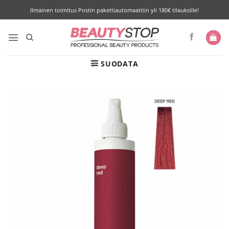
Skip
Ilmainen toimitus Postin pakettiautomaattiin yli 180€ tilauksille!
to
content
SUODATA