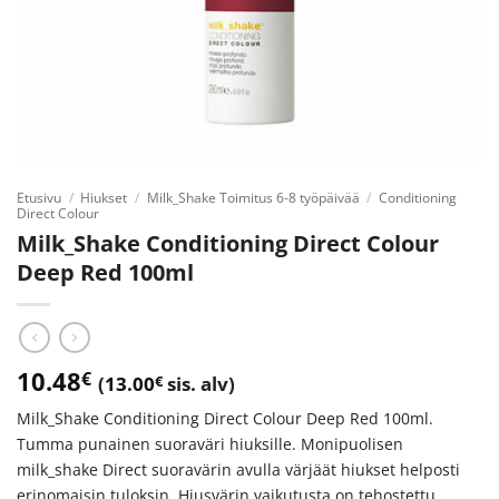
Etusivu
/
Hiukset
/
Milk_Shake Toimitus 6-8 työpäivää
/
Conditioning
Direct Colour
Milk_Shake Conditioning Direct Colour
Deep Red 100ml
10.48
€
(
13.00
€
sis. alv)
Milk_Shake Conditioning Direct Colour Deep Red 100ml.
Tumma punainen suoraväri hiuksille. Monipuolisen
milk_shake Direct suoravärin avulla värjäät hiukset helposti
erinomaisin tuloksin. Hiusvärin vaikutusta on tehostettu