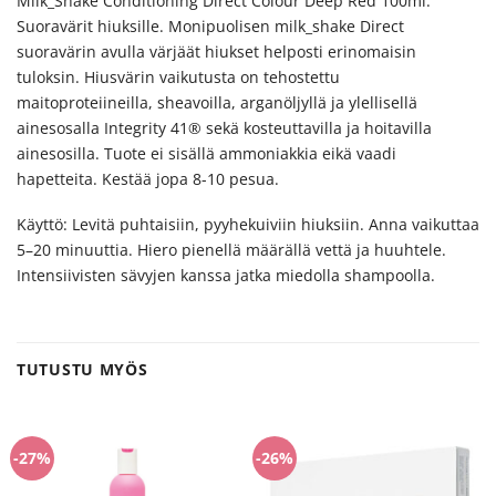
Milk_Shake Conditioning Direct Colour Deep Red 100ml.
Suoravärit hiuksille. Monipuolisen milk_shake Direct
suoravärin avulla värjäät hiukset helposti erinomaisin
tuloksin. Hiusvärin vaikutusta on tehostettu
maitoproteiineilla, sheavoilla, arganöljyllä ja ylellisellä
ainesosalla Integrity 41® sekä kosteuttavilla ja hoitavilla
ainesosilla. Tuote ei sisällä ammoniakkia eikä vaadi
hapetteita. Kestää jopa 8-10 pesua.
Käyttö: Levitä puhtaisiin, pyyhekuiviin hiuksiin. Anna vaikuttaa
5–20 minuuttia. Hiero pienellä määrällä vettä ja huuhtele.
Intensiivisten sävyjen kanssa jatka miedolla shampoolla.
TUTUSTU MYÖS
-27%
-26%