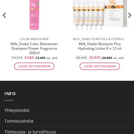
COLOR MAINTAINER
MILK_SHAKE TOIMITUS 6-8 TYÖPÄIVÄÄ
Milk_Shake Color Maintainer
Milk_Shake Moisture Plus
Shampoo Flower Fragrance
Hydrating Lotion 6 x 12 ml
300ml
Alkuperäinen
Nykyinen
Alkuperäinen
Nykyinen
13.31
€
9.68
€
28.39
€
20.97
€
(
12.00
€
sis. alv)
(
26.00
€
sis. alv)
hinta
hinta
hinta
hinta
oli:
on:
oli:
on:
LISÄÄ OSTOSKORIIN
LISÄÄ OSTOSKORIIN
13.31€.
9.68€.
28.39€.
20.97€.
INFO
Yhteystiedot
Toimitusehdot
Tietosuoja- ja turvallisuus