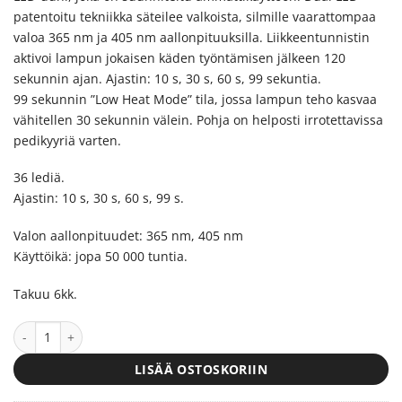
patentoitu tekniikka säteilee valkoista, silmille vaarattompaa
valoa 365 nm ja 405 nm aallonpituuksilla. Liikkeentunnistin
aktivoi lampun jokaisen käden työntämisen jälkeen 120
sekunnin ajan. Ajastin: 10 s, 30 s, 60 s, 99 sekuntia.
99 sekunnin ”Low Heat Mode” tila, jossa lampun teho kasvaa
vähitellen 30 sekunnin välein. Pohja on helposti irrotettavissa
pedikyyriä varten.
36 lediä.
Ajastin: 10 s, 30 s, 60 s, 99 s.
Valon aallonpituudet: 365 nm, 405 nm
Käyttöikä: jopa 50 000 tuntia.
Takuu 6kk.
Kynsiuuni SUN3 Smart 2.0 LED/UV määrä
LISÄÄ OSTOSKORIIN