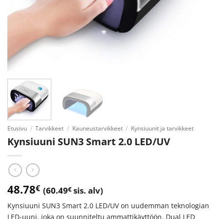
Etusivu
/
Tarvikkeet
/
Kauneustarvikkeet
/
Kynsiuunit ja tarvikkeet
Kynsiuuni SUN3 Smart 2.0 LED/UV
48.78
€
(
60.49
€
sis. alv)
Kynsiuuni SUN3 Smart 2.0 LED/UV on uudemman teknologian
LED-uuni, joka on suunniteltu ammattikäyttöön. Dual LED