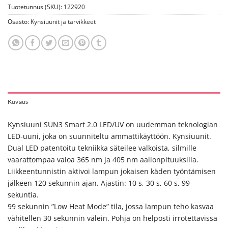
Tuotetunnus (SKU):
122920
Osasto:
Kynsiuunit ja tarvikkeet
Kuvaus
Kynsiuuni SUN3 Smart 2.0 LED/UV on uudemman teknologian
LED-uuni, joka on suunniteltu ammattikäyttöön. Kynsiuunit.
Dual LED patentoitu tekniikka säteilee valkoista, silmille
vaarattompaa valoa 365 nm ja 405 nm aallonpituuksilla.
Liikkeentunnistin aktivoi lampun jokaisen käden työntämisen
jälkeen 120 sekunnin ajan. Ajastin: 10 s, 30 s, 60 s, 99
sekuntia.
99 sekunnin ”Low Heat Mode” tila, jossa lampun teho kasvaa
vähitellen 30 sekunnin välein. Pohja on helposti irrotettavissa