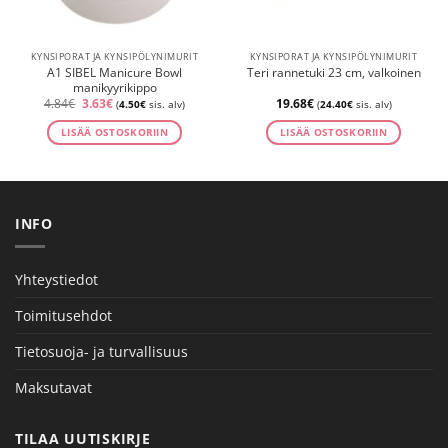
KYNSIPORAT JA KYNSIPÖLYNIMURIT
KYNSIPORAT JA KYNSIPÖLYNIMURIT
A1 SIBEL Manicure Bowl
Teri rannetuki 23 cm, valkoinen
manikyyrikippo
Alkuperäinen
Nykyinen
4.84
€
3.63
€
19.68
€
(
4.50
€
sis. alv)
(
24.40
€
sis. alv)
hinta
hinta
oli:
on:
LISÄÄ OSTOSKORIIN
LISÄÄ OSTOSKORIIN
4.84€.
3.63€.
INFO
Yhteystiedot
Toimitusehdot
Tietosuoja- ja turvallisuus
Maksutavat
TILAA UUTISKIRJE