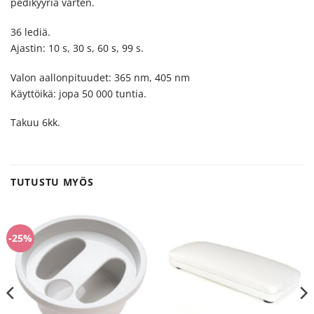
pedikyyriä varten.
36 lediä.
Ajastin: 10 s, 30 s, 60 s, 99 s.
Valon aallonpituudet: 365 nm, 405 nm
Käyttöikä: jopa 50 000 tuntia.
Takuu 6kk.
TUTUSTU MYÖS
-25%