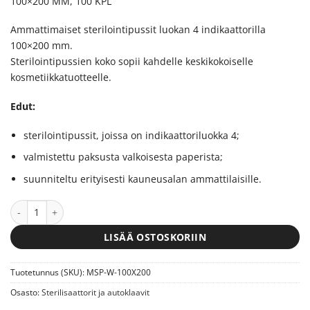
100×200 MM, 100 KPL
Ammattimaiset sterilointipussit luokan 4 indikaattorilla
100×200 mm.
Sterilointipussien koko sopii kahdelle keskikokoiselle
kosmetiikkatuotteelle.
Edut:
sterilointipussit, joissa on indikaattoriluokka 4;
valmistettu paksusta valkoisesta paperista;
suunniteltu erityisesti kauneusalan ammattilaisille.
MicroSTOP WHITE Itsesulkeutuva sterilointi pussi 100×200 mm – 10
LISÄÄ OSTOSKORIIN
Tuotetunnus (SKU):
MSP-W-100X200
Osasto:
Sterilisaattorit ja autoklaavit