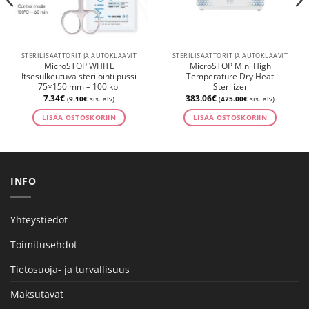
STERILISAATTORIT JA AUTOKLAAVIT
STERILISAATTORIT JA AUTOKLAAVIT
MicroSTOP WHITE
MicroSTOP Mini High
Itsesulkeutuva sterilointi pussi
Temperature Dry Heat
75×150 mm – 100 kpl
Sterilizer
7.34
€
383.06
€
(
9.10
€
sis. alv)
(
475.00
€
sis. alv)
LISÄÄ OSTOSKORIIN
LISÄÄ OSTOSKORIIN
INFO
Yhteystiedot
Toimitusehdot
Tietosuoja- ja turvallisuus
Maksutavat