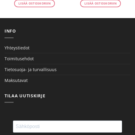
975.67€.
811.69€.
LISÄÄ OSTOSKORIIN
LISÄÄ OSTOSKORIIN
INFO
Yhteystiedot
Toimitusehdot
Tietosuoja- ja turvallisuus
Maksutavat
TILAA UUTISKIRJE