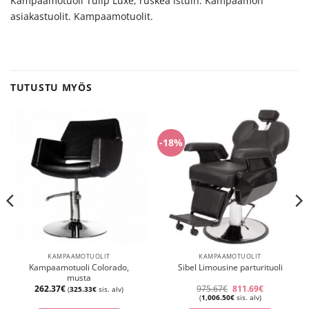
Kampaamotuoli Tulip Luxe, ruskea istuin. Kampaamon
asiakastuolit. Kampaamotuolit.
TUTUSTU MYÖS
-18%
KAMPAAMOTUOLIT
KAMPAAMOTUOLIT
Kampaamotuoli Colorado,
Sibel Limousine parturituoli
musta
Alkuperäinen
Nykyinen
262.37
€
975.67
€
811.69
€
(
325.33
€
sis. alv)
hinta
hinta
(
1,006.50
€
sis. alv)
oli:
on: