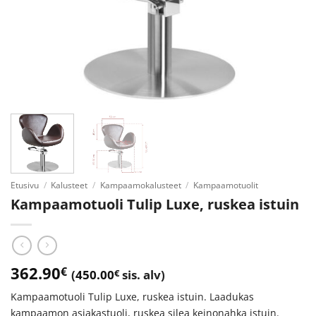
Etusivu
/
Kalusteet
/
Kampaamokalusteet
/
Kampaamotuolit
Kampaamotuoli Tulip Luxe, ruskea istuin
362.90
€
(
450.00
€
sis. alv)
Kampaamotuoli Tulip Luxe, ruskea istuin. Laadukas
kampaamon asiakastuoli, ruskea silea keinonahka istuin.