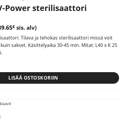
-Power sterilisaattori
räinen
ykyinen
39.65
sis. alv)
€
inta
aattori. Tilava ja tehokas sterilisaattori missä voit
n:
 kuin sakset. Käsittelyaika 30-45 min. Mitat: L40 x K 25
1.98€.
i.
lisaattori määrä
LISÄÄ OSTOSKORIIN
oklaavit