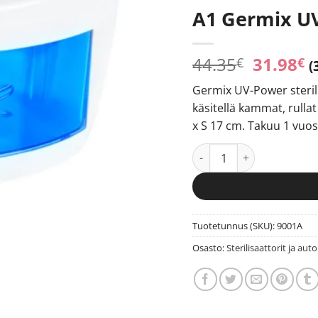
A1 Germix UV
Alkupe
N
44.35
31.98
€
€
(
hinta
h
Germix UV-Power sterilis
oli:
o
käsitellä kammat, rullat
44.35€.
3
x S 17 cm. Takuu 1 vuos
A1 Germix UV-Power steri
Tuotetunnus (SKU):
9001A
Osasto:
Sterilisaattorit ja aut