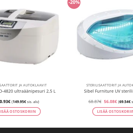
-20%
ISAATTORIT JA AUTOKLAAVIT
STERILISAATTORIT JA AUTO
-4820 ultraäänipesuri 2,5 L
Sibel Furniture UV sterili
Alkuperäinen
Nykyine
0.93
€
68.87
€
56.08
€
(
149.95
€
sis. alv)
(
69.54
€
s
hinta
hinta
oli:
on:
LISÄÄ OSTOSKORIIN
LISÄÄ OSTOSKORII
68.87€.
56.08€.