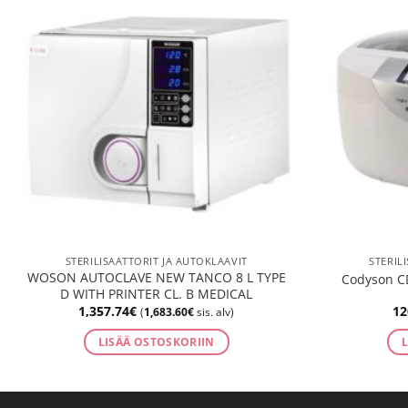
STERILISAATTORIT JA AUTOKLAAVIT
STERIL
WOSON AUTOCLAVE NEW TANCO 8 L TYPE
Codyson CD
D WITH PRINTER CL. B MEDICAL
1,357.74
€
12
(
1,683.60
€
sis. alv)
LISÄÄ OSTOSKORIIN