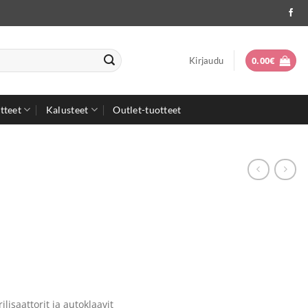
0.00
€
Kirjaudu
tteet
Kalusteet
Outlet-tuotteet
rilisaattorit ja autoklaavit