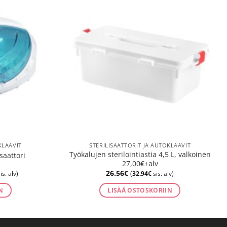
KLAAVIT
STERILISAATTORIT JA AUTOKLAAVIT
Työkalujen sterilointiastia 4,5 L, valkoinen
saattori
27,00€+alv
n
26.56
€
is. alv)
(
32.94
€
sis. alv)
N
LISÄÄ OSTOSKORIIN