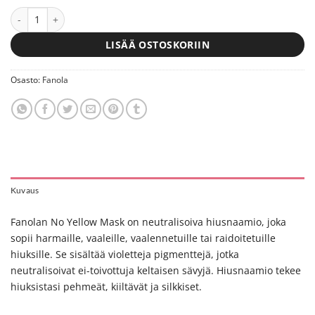
Fanola No Yellow Mask 100 ml määrä
LISÄÄ OSTOSKORIIN
Osasto:
Fanola
Kuvaus
Fanolan No Yellow Mask on neutralisoiva hiusnaamio, joka
sopii harmaille, vaaleille, vaalennetuille tai raidoitetuille
hiuksille. Se sisältää violetteja pigmenttejä, jotka
neutralisoivat ei-toivottuja keltaisen sävyjä. Hiusnaamio tekee
hiuksistasi pehmeät, kiiltävät ja silkkiset.