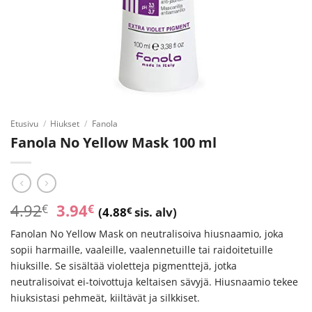
Etusivu
/
Hiukset
/
Fanola
Fanola No Yellow Mask 100 ml
Alkuperäinen
Nykyinen
4.92
3.94
€
€
(
4.88
€
sis. alv)
hinta
hinta
Fanolan No Yellow Mask on neutralisoiva hiusnaamio, joka
oli:
on:
sopii harmaille, vaaleille, vaalennetuille tai raidoitetuille
4.92€.
3.94€.
hiuksille. Se sisältää violetteja pigmenttejä, jotka
neutralisoivat ei-toivottuja keltaisen sävyjä. Hiusnaamio tekee
hiuksistasi pehmeät, kiiltävät ja silkkiset.