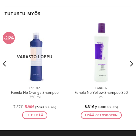
TUTUSTU MYÖS
-26%
VARASTO LOPPU
FANOLA
FANOLA
Fanola No Orange Shampoo
Fanola No Yellow Shampoo 350
350 ml
ml
Alkuperäinen
Nykyinen
7.87
€
5.90
€
8.31
€
(
7.32
€
sis. alv)
(
10.30
€
sis. alv)
hinta
hinta
oli:
on:
LUE LISÄÄ
LISÄÄ OSTOSKORIIN
7.87€.
5.90€.