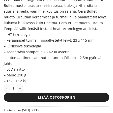
oli:
on:
Bullet muotoilurauta sileää suoraa, tiukkoja kiharoita tai
55.65€.
37.70€.
suuria laineita, vain mielikuvitus on rajana. Cera Bullet
muotoiluraudan keraamiset ja turmaliinilla päällystetyt levyt
liukuvat hiuksessa kuin unelma. Cera Bullet muotoilurauta
lämpeää välittömästi Instant heat technologyn ansioista.
– IHT teknologia
– keraamiset turmaliinipäällystetyt levyt: 23 x 115 mm
– IONisoiva teknologia
– säädettävä sämpötila 130-230 astetta
– automaattinen sammutus tunnin jälkeen – 2,5m pyörivä
johto
– LCD näyttö
– paino 210 g
– Takuu 12 kk.
Cera Bullet Straightener, Pastel Pink - suoristusrauta määrä
LISÄÄ OSTOSKORIIN
Tuotetunnus (SKU):
2336