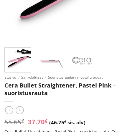
Etusivu
/
Sähkölaitteet
/
Suoristusraudat / muotoiluraudat
Cera Bullet Straightener, Pastel Pink –
suoristusrauta
Alkuperäinen
Nykyinen
55.65
37.70
€
€
(
46.75
€
sis. alv)
hinta
hinta
Cera Bullet Straightener, Pastel Pink – suoristusrauta. Cera