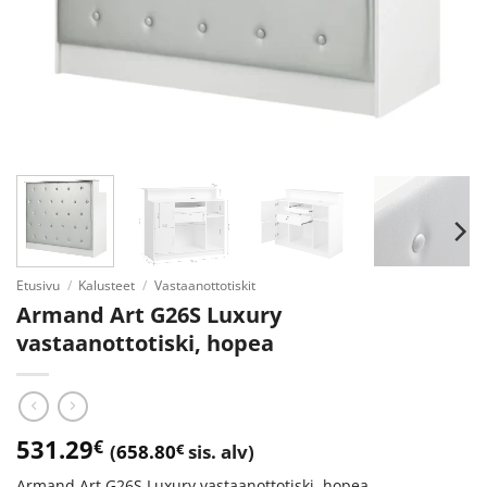
Etusivu
/
Kalusteet
/
Vastaanottotiskit
Armand Art G26S Luxury
vastaanottotiski, hopea
531.29
€
(
658.80
€
sis. alv)
Armand Art G26S Luxury vastaanottotiski, hopea.