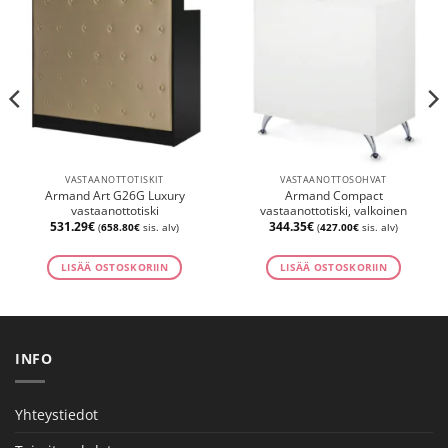
VASTAANOTTOTISKIT
VASTAANOTTOSOHVAT
Armand Art G26G Luxury
Armand Compact
vastaanottotiski
vastaanottotiski, valkoinen
531.29
€
344.35
€
(
658.80
€
sis. alv)
(
427.00
€
sis. alv)
LISÄÄ OSTOSKORIIN
LISÄÄ OSTOSKORIIN
INFO
Yhteystiedot