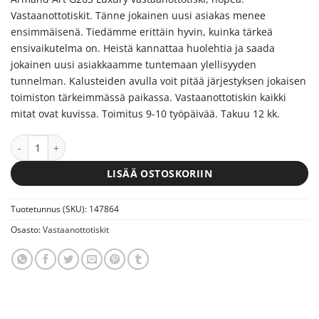
Vastaanottotiskit.
Tänne jokainen uusi asiakas menee
ensimmäisenä.
Tiedämme erittäin hyvin, kuinka tärkeä
ensivaikutelma on. Heistä kannattaa huolehtia ja saada
jokainen uusi asiakkaamme tuntemaan ylellisyyden
tunnelman. Kalusteiden avulla voit pitää järjestyksen jokaisen
toimiston tärkeimmässä paikassa. Vastaanottotiskin kaikki
mitat ovat kuvissa. Toimitus 9-10 työpäivää. Takuu 12 kk.
Armand Art G26S Luxury vastaanottotiski, hopea määrä
LISÄÄ OSTOSKORIIN
Tuotetunnus (SKU):
147864
Osasto:
Vastaanottotiskit