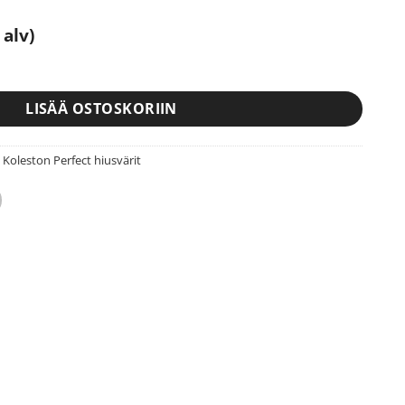
 alv)
18 Rich Naturals 60 ml määrä
LISÄÄ OSTOSKORIIN
 Koleston Perfect hiusvärit