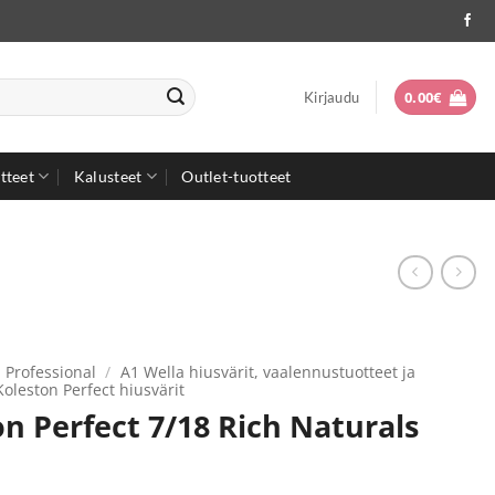
0.00
€
Kirjaudu
tteet
Kalusteet
Outlet-tuotteet
 Professional
/
A1 Wella hiusvärit, vaalennustuotteet ja
Koleston Perfect hiusvärit
n Perfect 7/18 Rich Naturals