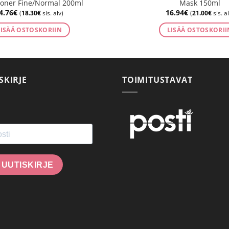
ioner Fine/Normal 200ml
Mask 150ml
4.76
€
16.94
€
(
18.30
€
sis. alv)
(
21.00
€
sis. al
LISÄÄ OSTOSKORIIN
LISÄÄ OSTOSKORII
SKIRJE
TOIMITUSTAVAT
 UUTISKIRJE