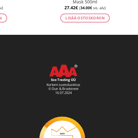
Mask 500ml
27.42
€
v)
(
34.00
€
sis. alv)
N
LISÄÄ OSTOSKORIIN