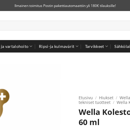
Ilmainen toimitus Postin pakettiautomaattiin yli 180€ tilauksille!
ja vartalohoito
Ripsi-ja kulmavärit
Tarvikkeet
Sähkölai
Etusivu
/
Hiukset
/
Wella
tekniset tuotteet
/
Wella 
Wella Kolesto
60 ml