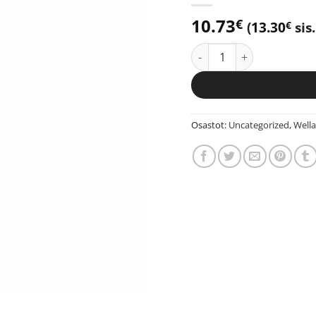
10.73
€
(
13.30
sis.
€
Wella Koleston Perfect 7/
Osastot:
Uncategorized
,
Wella